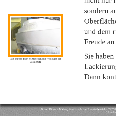
nicht nur 
sondern au
Oberfläch
und dem r
Freude an
Sie haben 
Ein anderes Boot wieder strahlend weiß nach der
Lackierung
Lackierun
Dann
kont
Bruno Birkel - Maler-, Sandstrahl- und Lackierbetrieb - 7925
Bildrecht