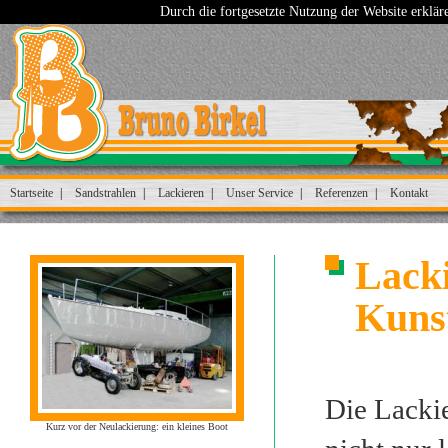
Durch die fortgesetzte Nutzung der Website erklä
Startseite
Sandstrahlen
Lackieren
Unser Service
Referenzen
Kontakt
Lack
Kunst
Die Lacki
Kurz vor der Neulackierung: ein kleines Boot