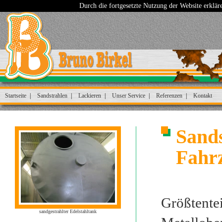
Durch die fortgesetzte Nutzung der Website erklä
Startseite
Sandstrahlen
Lackieren
Unser Service
Referenzen
Kontakt
Sand
Fahr
Größtentei
sandgestrahlter Edelstahltank