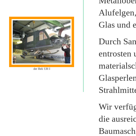
Metallobe
Alufelgen
Glas und 
Durch San
entrosten
materials
der Heli UH I
Glasperle
Strahlmitt
Wir verfüg
die ausrei
Baumaschi