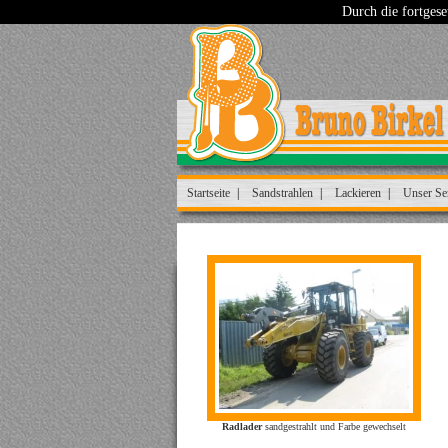
Durch die fortgese
Startseite
Sandstrahlen
Lackieren
Unser Se
Radlader
sandgestrahlt und Farbe gewechselt